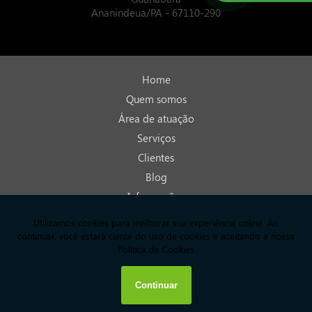
Ananindeua/PA - 67110-290
Home
Quem somos
Área de atuação
Serviços
Clientes
Blog
Informações
Contato
Mapa do site
Copyright © HGJ Marquês. (Lei 9610 de 19/02/1998)
W3C
W3C