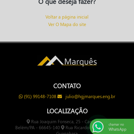
O que deseja fazer?
Voltar a página inicial
Ver O Mapa do site
CONTATO
(91) 99148-7108
julio@hgjmarques.eng.br
LOCALIZAÇÃO
Rua Joaquim Fonseca, 25 - Castanheira
chamar no
Belém/PA - 66645-140
Rua Ricardo Borges, 1054 -
WhatsApp
Guanabara