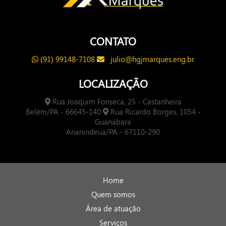
CONTATO
(91) 99148-7108
julio@hgjmarques.eng.br
LOCALIZAÇÃO
Rua Joaquim Fonseca, 25 - Castanheira
Belém/PA - 66645-140
Rua Ricardo Borges, 1054 -
Guanabara
Ananindeua/PA - 67110-290
Home
Quem somos
Área de atuação
Serviços