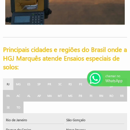
Principais cidades e regiões do Brasil onde a
HGJ Marquês atende Ensaios especiais de
solos:
chamar no
WhatsApp
GO e
RJ
MG
ES
SP
PR
SC
RS
PE
BA
CE
AM
DF
PA
AC
AL
AP
MA
MT
MS
PB
PI
RN
RO
RR
SE
TO
Rio de Janeiro
São Gonçalo
Duque de Caxias
Nova Iguaçu