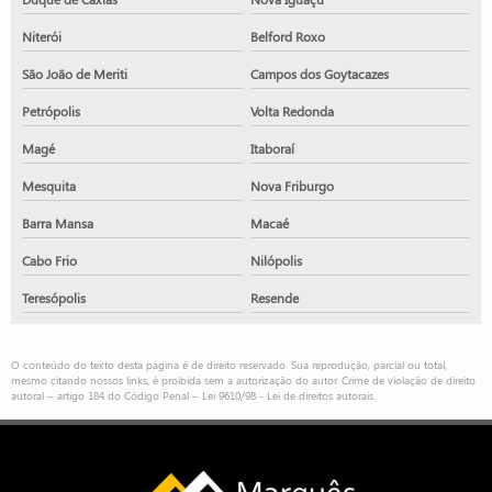
Niterói
Belford Roxo
São João de Meriti
Campos dos Goytacazes
Petrópolis
Volta Redonda
Magé
Itaboraí
Mesquita
Nova Friburgo
Barra Mansa
Macaé
Cabo Frio
Nilópolis
Teresópolis
Resende
O conteúdo do texto desta página é de direito reservado. Sua reprodução, parcial ou total,
mesmo citando nossos links, é proibida sem a autorização do autor. Crime de violação de direito
autoral – artigo 184 do Código Penal –
Lei 9610/98 - Lei de direitos autorais
.