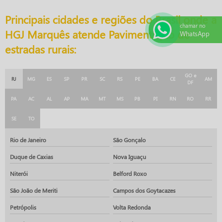
Principais cidades e regiões do Brasil onde a
chamar no
HGJ Marquês atende Pavimentação de
WhatsApp
estradas rurais:
GO e
RJ
MG
ES
SP
PR
SC
RS
PE
BA
CE
AM
DF
PA
AC
AL
AP
MA
MT
MS
PB
PI
RN
RO
RR
SE
TO
Rio de Janeiro
São Gonçalo
Duque de Caxias
Nova Iguaçu
Niterói
Belford Roxo
São João de Meriti
Campos dos Goytacazes
Petrópolis
Volta Redonda