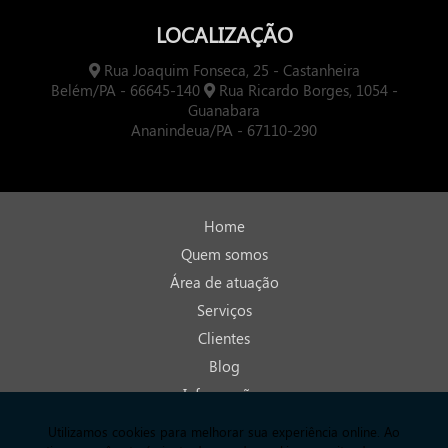
LOCALIZAÇÃO
Rua Joaquim Fonseca, 25 - Castanheira
Belém/PA - 66645-140
Rua Ricardo Borges, 1054 -
Guanabara
Ananindeua/PA - 67110-290
Home
Quem somos
Área de atuação
Serviços
Clientes
Blog
Informações
Contato