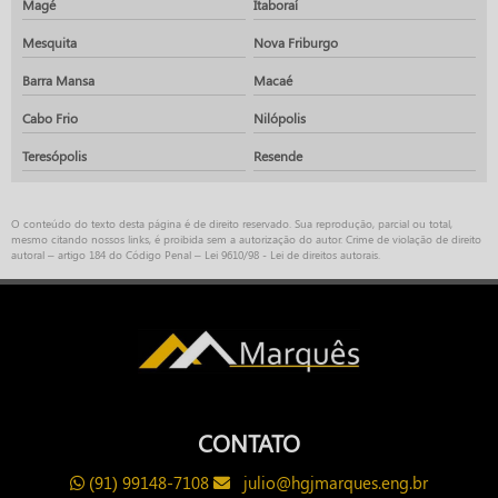
Magé
Itaboraí
Mesquita
Nova Friburgo
Barra Mansa
Macaé
Cabo Frio
Nilópolis
Teresópolis
Resende
O conteúdo do texto desta página é de direito reservado. Sua reprodução, parcial ou total,
mesmo citando nossos links, é proibida sem a autorização do autor. Crime de violação de direito
autoral – artigo 184 do Código Penal –
Lei 9610/98 - Lei de direitos autorais
.
CONTATO
(91) 99148-7108
julio@hgjmarques.eng.br