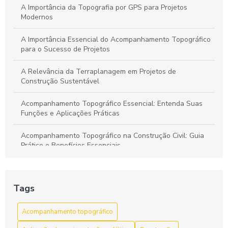
Asfáltica: Benefícios, Técnicas e Dicas Fundamentais
A Importância da Topografia por GPS para Projetos
Modernos
A Importância Essencial do Acompanhamento Topográfico
para o Sucesso de Projetos
A Relevância da Terraplanagem em Projetos de
Construção Sustentável
Acompanhamento Topográfico Essencial: Entenda Suas
Funções e Aplicações Práticas
Acompanhamento Topográfico na Construção Civil: Guia
Prático e Benefícios Essenciais
Acompanhamento Topográfico: Guia Completo para
Garantir a Precisão em Projetos de Engenharia
Tags
Aprenda tudo sobre a pavimentação de ruas com
bloquetes: benefícios, dicas e passo a passo
Acompanhamento topográfico