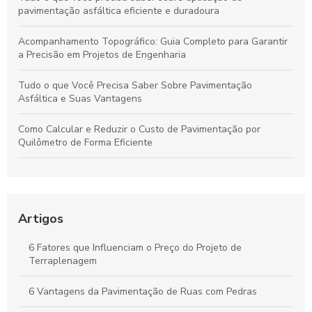
pavimentação asfáltica eficiente e duradoura
Acompanhamento Topográfico: Guia Completo para Garantir
a Precisão em Projetos de Engenharia
Tudo o que Você Precisa Saber Sobre Pavimentação
Asfáltica e Suas Vantagens
Como Calcular e Reduzir o Custo de Pavimentação por
Quilômetro de Forma Eficiente
Acompanhamento Topográfico Essencial: Entenda Suas
Funções e Aplicações Práticas
A Importância Essencial do Acompanhamento Topográfico
Artigos
para o Sucesso de Projetos
6 Fatores que Influenciam o Preço do Projeto de
Como Avaliar o Custo da Pavimentação por Quilômetro e
Terraplenagem
Otimizar Seu Projeto
6 Vantagens da Pavimentação de Ruas com Pedras
Tudo o Que Você Precisa Saber sobre Pavimentação