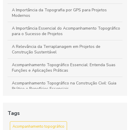
Tudo o Que Você Precisa Saber sobre Pavimentação
Asfáltica: Benefícios, Técnicas e Dicas Fundamentais
A Importância da Topografia por GPS para Projetos
Modernos
A Importância Essencial do Acompanhamento Topográfico
para o Sucesso de Projetos
A Relevância da Terraplanagem em Projetos de
Construção Sustentável
Acompanhamento Topográfico Essencial: Entenda Suas
Funções e Aplicações Práticas
Acompanhamento Topográfico na Construção Civil: Guia
Prático e Benefícios Essenciais
Acompanhamento Topográfico: Guia Completo para
Garantir a Precisão em Projetos de Engenharia
Tags
Aprenda tudo sobre a pavimentação de ruas com
bloquetes: benefícios, dicas e passo a passo
Acompanhamento topográfico