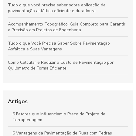
Tudo o que você precisa saber sobre aplicação de
pavimentação asfáltica eficiente e duradoura
Acompanhamento Topográfico: Guia Completo para Garantir
a Precisão em Projetos de Engenharia
Tudo o que Você Precisa Saber Sobre Pavimentação
Asfáltica e Suas Vantagens
Como Calcular e Reduzir o Custo de Pavimentação por
Quilômetro de Forma Eficiente
Acompanhamento Topográfico Essencial: Entenda Suas
Funções e Aplicações Práticas
A Importância Essencial do Acompanhamento Topográfico
Artigos
para o Sucesso de Projetos
6 Fatores que Influenciam o Preço do Projeto de
Como Avaliar o Custo da Pavimentação por Quilômetro e
Terraplenagem
Otimizar Seu Projeto
6 Vantagens da Pavimentação de Ruas com Pedras