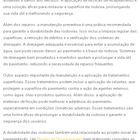
acidentes e danos aos veículos. A aplicação de técnicas de recapeamento é
uma solução eficaz para restaurar a superfície da rodovia, prolongando
sua vida útil e melhorando a segurança.
Além dos reparos, a manutenção preventiva é uma prática recomendada
para garantir a durabilidade das rodovias. Isso inclui a limpeza regular das
superfícies, a remoção de detritos e a verificação dos sistemas de
drenagem. A drenagem adequada é essencial para evitar a acumulação de
água, que pode causar danos ao pavimento e à base da rodovia. Sistemas
de drenagem bem projetados e mantidos ajudam a prolongar a vida útil
do pavimento, reduzindo a necessidade de reparos frequentes.
Outro aspecto importante da manutenção é a aplicação de tratamentos
superficiais. Esses tratamentos podem incluir a aplicação de selantes, que
protegem a superfície do pavimento contra a ação de agentes externos,
como água, óleo e produtos químicos. Além disso, a aplicação de
materiais de fricção pode melhorar a aderência do pavimento,
especialmente em condições climáticas adversas. Esses tratamentos são
uma forma eficaz de prolongar a durabilidade da rodovia e garantir a
segurança dos usuários.
A durabilidade das rodovias também está relacionada ao projeto inicial da
pavimentação. Um
Projeto de Terraplanagem
bem elaborado considera as