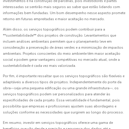
investimentos e na construção de parcerias, pois investidores e partes
interessadas se sentirão mais seguros ao saber que estão lidando com
informações bem fundadas. Um bom desempenho nesse aspecto promete
retorno em futuras empreitadas e maior aceitação no mercado.
Além disso, os serviços topográficos podem contribuir para a
**sustentabilidade** dos projetos de construção. Levantamentos que
incluem análises ambientais permitem que o planejamento leve em
consideração a preservação de áreas verdes e a minimização de impactos
ambientais. Projetos conscientes do meio ambiente têm maior aceitação
social e podem gerar vantagens competitivas no mercado atual, onde a
sustentabilidade é cada vez mais valorizada.
Por fim, é importante ressaltar que os serviços topográficos são flexíveis e
adaptáveis a diversos tipos de projetos. Independentemente do porte da
obra—seja uma pequena edificação ou uma grande infraestrutura—, os
serviços topográficos podem ser personalizados para atender às
especificidades de cada projeto. Essa versatilidade é fundamental, pois
possibilita que empresas e profissionais ajustem suas abordagens e
soluções conforme as necessidades que surgirem ao longo do processo.
Em resumo, investir em serviços topográficos oferece uma gama de
benefícios que vão desde a precisão e segurança dos dados até a