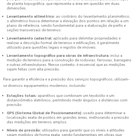
de planta topográfica, que representa a área em questão em duas
dimensões.
Levantamento altimétrico:
ao contrário do levantamento planimétrico,
o altimétrico busca determinar a elevação dos pontos em relação a um
plano de referência, sendo fundamental para a elaboração de perfis e
seções transversais de terrenos.
Levantamento cadastral:
aplicado para delimitar propriedades e
realizar a descrição formal de terrenos e edificações, é geralmente
utilizado para questões legais e registro de imóveis.
Levantamento topográfico para obras de infraestrutura:
inclui a
medição de terrenos para a construção de rodovias, ferrovias, barragens
e outras infraestruturas. Nesse contexto, é essencial que as medições
sejam feitas com alta precisão.
Para garantir a eficiência e a precisão dos serviços topográficos, utilizam-
se diversos equipamentos modernos, incluindo:
Estações totais:
aparelhos que combinam um teodolito e um
distanciômetro eletrônico, permitindo medir ângulos e distâncias com
precisão.
GPS (Sistema Global de Posicionamento):
usado para determinar a
localização exata de pontos em grandes áreas, melhorando a precisão
das medições em terrenos amplos.
Níveis de precisão:
utilizados para garantir que os níveis e altitudes
sejam medidos de forma exata, sendo fundamentais em obras que