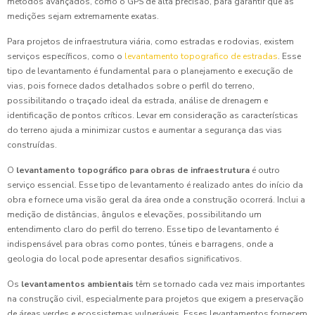
métodos avançados, como o GPS de alta precisão, para garantir que as
medições sejam extremamente exatas.
Para projetos de infraestrutura viária, como estradas e rodovias, existem
serviços específicos, como o
levantamento topografico de estradas
. Esse
tipo de levantamento é fundamental para o planejamento e execução de
vias, pois fornece dados detalhados sobre o perfil do terreno,
possibilitando o traçado ideal da estrada, análise de drenagem e
identificação de pontos críticos. Levar em consideração as características
do terreno ajuda a minimizar custos e aumentar a segurança das vias
construídas.
O
levantamento topográfico para obras de infraestrutura
é outro
serviço essencial. Esse tipo de levantamento é realizado antes do início da
obra e fornece uma visão geral da área onde a construção ocorrerá. Inclui a
medição de distâncias, ângulos e elevações, possibilitando um
entendimento claro do perfil do terreno. Esse tipo de levantamento é
indispensável para obras como pontes, túneis e barragens, onde a
geologia do local pode apresentar desafios significativos.
Os
levantamentos ambientais
têm se tornado cada vez mais importantes
na construção civil, especialmente para projetos que exigem a preservação
de áreas verdes e ecossistemas vulneráveis. Esses levantamentos fornecem